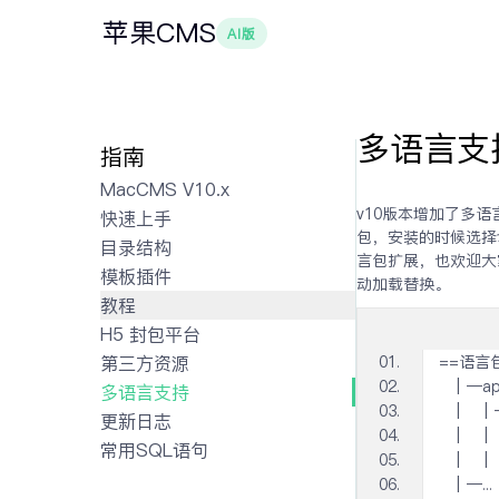
苹果CMS
AI版
多语言支
指南
MacCMS V10.x
v10版本增加了多
快速上手
包，安装的时候选择
目录结构
言包扩展，也欢迎大
模板插件
动加载替换。
教程
H5 封包平台
第三方资源
==语言
  │─a
多语言支持
  │ 
更新日志
  │  
常用SQL语句
  │  
  │─...