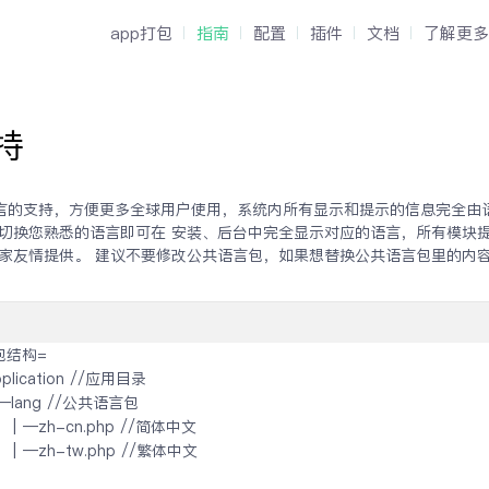
app打包
指南
配置
插件
文档
了解更多
持
语言的支持，方便更多全球用户使用，系统内所有显示和提示的信息完全由
切换您熟悉的语言即可在 安装、后台中完全显示对应的语言，所有模块
家友情提供。 建议不要修改公共语言包，如果想替换公共语言包里的内容
包结构=
pplication //应用目录
 │─lang //公共语言包
│  │─zh-cn.php //简体中文
│  │─zh-tw.php //繁体中文