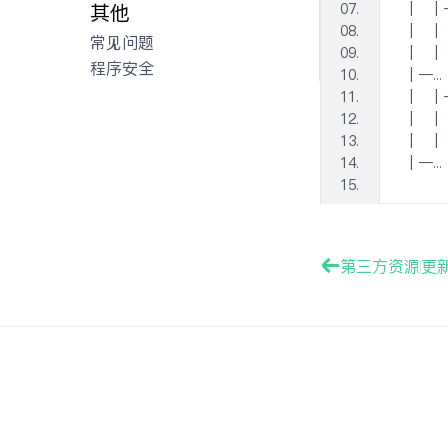
其他
  │ 
  │  
常见问题
  │  
程序安全
  │─...
  │ 
  │  
  │  
  │─...
第三方资源
更