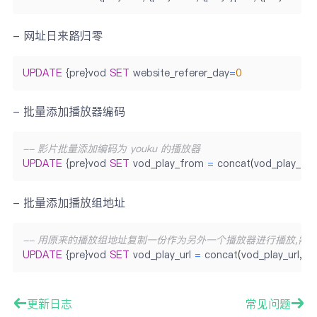
- 网址日来路归零
UPDATE
 {pre}vod 
SET
 website_referer_day
=
0
- 批量添加播放器编码
-- 影片批量添加编码为 youku 的播放器
UPDATE
 {pre}vod 
SET
 vod_play_from 
=
 concat
(
vod_play_fr
- 批量添加播放组地址
-- 用原来的播放组地址复制一份作为另外一个播放器进行播放,需
UPDATE
 {pre}vod 
SET
 vod_play_url 
=
 concat
(
vod_play_url
,
co
更新日志
常见问题