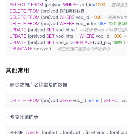
SELECT
*
FROM
 {pre}vod 
WHERE
 vod_id
=
1000
--查询指定ID
DELETE
FROM
DELETE
FROM
 {pre}vod 
WHERE
 vod_id
=
1000
--删除指定的第
DELETE
FROM
 {pre}vod 
WHERE
 vod_actor 
LIKE
'%刘德华%'
UPDATE
 {pre}vod 
SET
 vod_hits
=
1
--将所有vod_hits字段里的
UPDATE
 {pre}vod 
SET
 vod_hits
=
1
WHERE
 vod_id
=
1000
--指
UPDATE
 {pre}vod 
SET
 vod_pic
=
REPLACE
(
vod_pic
,
'原始字符串
TRUNCATE
 {pre}vod 
--清空数据ID重新从1开始慎用
其他常用
- 删除数据库名称重复的数据
DELETE
FROM
 {pre}vod 
where
 vod_id 
not
in
(
SELECT
 vod_i
- 修复死锁的表
REPAIR 
TABLE
`
{pre}art
`
,
`
{pre}vod
`
,
`
{pre}type
`
,
`
{pre}comme