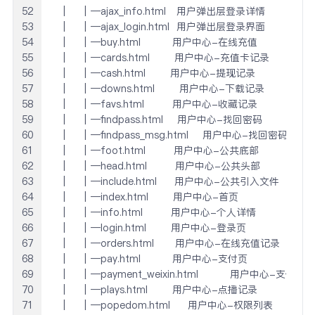
52
 │   │─ajax_info.html   用户弹出层登录详情

53
 │   │─ajax_login.html  用户弹出层登录界面

54
 │   │─buy.html         用户中心-在线充值

55
 │   │─cards.html       用户中心-充值卡记录

56
 │   │─cash.html       用户中心-提现记录

57
 │   │─downs.html       用户中心-下载记录

58
 │   │─favs.html        用户中心-收藏记录

59
 │   │─findpass.html    用户中心-找回密码

60
 │   │─findpass_msg.html    用户中心-找回密码提示信
61
 │   │─foot.html        用户中心-公共底部

62
 │   │─head.html        用户中心-公共头部

63
 │   │─include.html     用户中心-公共引入文件

64
 │   │─index.html       用户中心-首页

65
 │   │─info.html        用户中心-个人详情

66
 │   │─login.html       用户中心-登录页

67
 │   │─orders.html      用户中心-在线充值记录

68
 │   │─pay.html         用户中心-支付页

69
 │   │─payment_weixin.html         用户中心-支付微
70
 │   │─plays.html       用户中心-点播记录

71
 │   │─popedom.html     用户中心-权限列表
