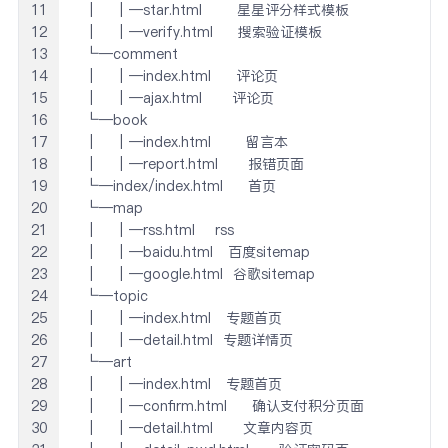
11
 │   │─star.html       星星评分样式模板

12
 │   │─verify.html     搜索验证模板

13
 └─comment

14
 │   │─index.html     评论页

15
 │   │─ajax.html      评论页

16
 └─book

17
 │   │─index.html       留言本

18
 │   │─report.html      报错页面

19
 └─index/index.html     首页

20
 └─map

21
 │   │─rss.html    rss

22
 │   │─baidu.html   百度sitemap

23
 │   │─google.html  谷歌sitemap

24
 └─topic

25
 │   │─index.html   专题首页

26
 │   │─detail.html  专题详情页

27
 └─art

28
 │   │─index.html   专题首页

29
 │   │─confirm.html     确认支付积分页面

30
 │   │─detail.html      文章内容页
