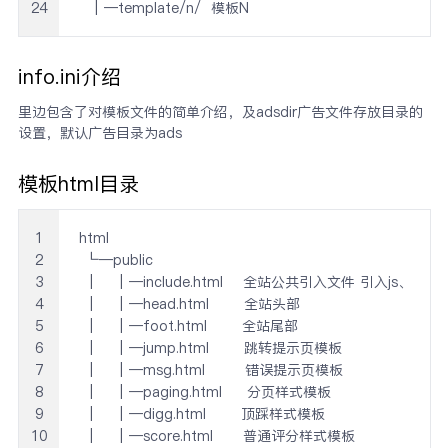
24
  │─template/n/  模板N
info.ini介绍
里边包含了对模板文件的简单介绍，及adsdir广告文件存放目录的
设置，默认广告目录为ads
模板html目录
1
html

2
 └─public

3
 │   │─include.html    全站公共引入文件 引入js、c
4
 │   │─head.html       全站头部

5
 │   │─foot.html       全站尾部

6
 │   │─jump.html       跳转提示页模板     

7
 │   │─msg.html        错误提示页模板

8
 │   │─paging.html     分页样式模板

9
 │   │─digg.html       顶踩样式模板

10
 │   │─score.html      普通评分样式模板
