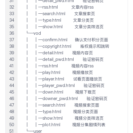
31
 │   │─detail_pwd.html      验证密码页

32
 │   │─rss.html         文章内容rss

33
 │   │─search.html      文章搜索页

34
 │   │─type.html        文章分类页

35
 │   │─show.html        文章分类筛选页

36
 └─vod

37
 │   │─confirm.html     确认支付积分页面

38
 │   │─copyright.html      版权提示和跳转

39
 │   │─detail.html      视频内容页

40
 │   │─detail_pwd.html      验证密码页

41
 │   │─rss.html         视频内容rss

42
 │   │─play.html        视频播放页

43
 │   │─player.html      试看页面播放页

44
 │   │─player_pwd.html      验证密码页

45
 │   │─down.html        视频下载页

46
 │   │─downer_pwd.html      验证密码页

47
 │   │─search.html      视频搜索页面

48
 │   │─type.html        视频分类页面

49
 │   │─show.html        视频分类筛选页

50
 │   │─plot.html        视频分集剧情列表

51
 └─user
