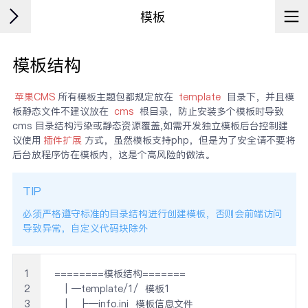
模板
模板结构
苹果CMS
所有模板主题包都规定放在
template
目录下，并且模
板静态文件不建议放在
cms
根目录，防止安装多个模板时导致
cms 目录结构污染或静态资源覆盖,如需开发独立模板后台控制建
议使用
插件扩展
方式，虽然模板支持php，但是为了安全请不要将
后台放程序仿在模板内，这是个高风险的做法。
TIP
必须严格遵守标准的目录结构进行创建模板，否则会前端访问
导致异常，自定义代码块除外
1
========模板结构=======

2
  │─template/1/  模板1

3
  │  ├─info.ini  模板信息文件
