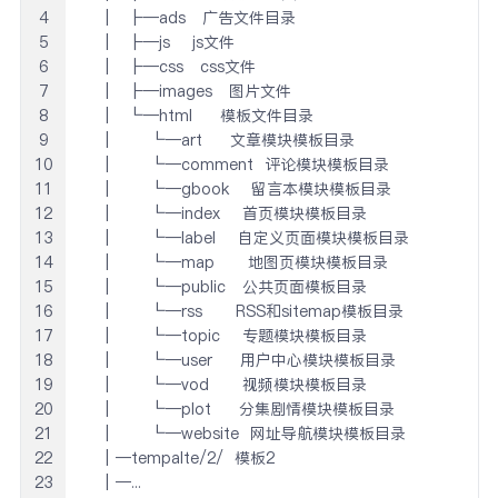
4
  │  ├─ads   广告文件目录

5
  │  ├─js    js文件

6
  │  ├─css   css文件

7
  │  ├─images   图片文件

8
  │  └─html     模板文件目录

9
  │      └─art     文章模块模板目录

10
  │      └─comment  评论模块模板目录

11
  │      └─gbook    留言本模块模板目录

12
  │      └─index    首页模块模板目录

13
  │      └─label    自定义页面模块模板目录

14
  │      └─map      地图页模块模板目录

15
  │      └─public   公共页面模板目录

16
  │      └─rss      RSS和sitemap模板目录

17
  │      └─topic    专题模块模板目录

18
  │      └─user     用户中心模块模板目录

19
  │      └─vod      视频模块模板目录

20
  │      └─plot     分集剧情模块模板目录

21
  │      └─website  网址导航模块模板目录

22
  │─tempalte/2/  模板2

23
  │─...
