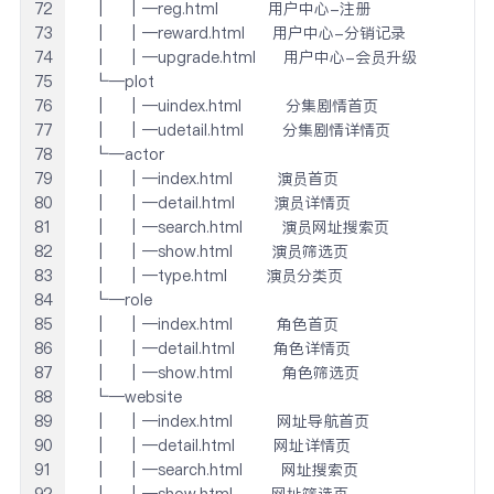
72
 │   │─reg.html         用户中心-注册

73
 │   │─reward.html     用户中心-分销记录

74
 │   │─upgrade.html     用户中心-会员升级

75
 └─plot

76
 │   │─uindex.html        分集剧情首页

77
 │   │─udetail.html       分集剧情详情页

78
 └─actor

79
 │   │─index.html        演员首页

80
 │   │─detail.html       演员详情页

81
 │   │─search.html       演员网址搜索页

82
 │   │─show.html       演员筛选页

83
 │   │─type.html       演员分类页

84
 └─role

85
 │   │─index.html        角色首页

86
 │   │─detail.html       角色详情页

87
 │   │─show.html         角色筛选页

88
 └─website

89
 │   │─index.html        网址导航首页

90
 │   │─detail.html       网址详情页

91
 │   │─search.html       网址搜索页

92
 │   │─show.html       网址筛选页
