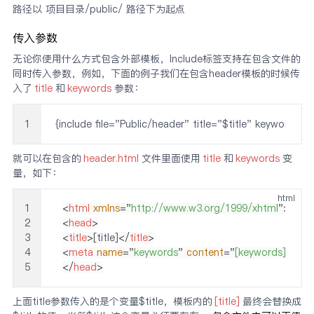
路径以 项目目录/public/ 路径下为起点
传入参数
无论你使用什么方式包含外部模板，Include标签支持在包含文件的
同时传入参数，例如，下面的例子我们在包含header模板的时候传
入了
title
和
keywords
参数：
1
{include file="Public/header" title="$title" keyw
就可以在包含的
header.html
文件里面使用
title
和
keywords
变
量，如下：
html
1
<
html
xmlns
=
"
http://www.w3.org/1999/xhtml
"
>
2
<
head
>
3
<
title
>
[title]
</
title
>
4
<
meta
name
=
"
keywords
"
content
=
"
[keywords]
"
/>
5
</
head
>
上面title参数传入的是个变量$title，模板内的
[title]
最终会替换成