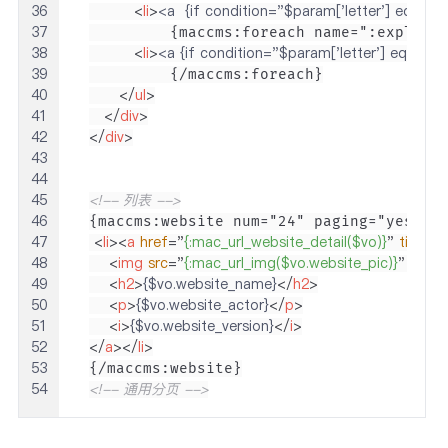
36
<
li
>
<a  {if condition="$param['letter'] eq ''"}
37
38
<
li
>
<a {if condition="$param['letter'] eq $vo2"
39
40
</
ul
>
41
</
div
>
42
</
div
>
43
44
45
<!-- 列表 -->
46
47
<
li
>
<
a
href
=
"
{:mac_url_website_detail($vo)}
"
title
=
"
{
48
<
img
src
=
"
{:mac_url_img($vo.website_pic)}
"
alt
=
"
49
<
h2
>
{$vo.website_name}
</
h2
>
50
<
p
>
{$vo.website_actor}
</
p
>
51
<
i
>
{$vo.website_version}
</
i
>
52
</
a
>
</
li
>
53
54
<!-- 通用分页 -->