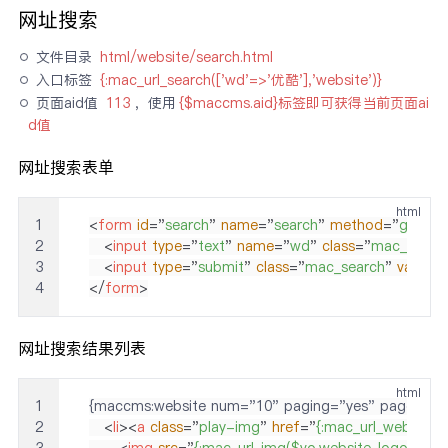
网址搜索
文件目录 
html/website/search.html
入口标签 
{:mac_url_search(['wd'=>'优酷'],'website')}
页面aid值 
113
，使用
{$maccms.aid}标签即可获得当前页面ai
d值
网址搜索表单
html
1
<
form
id
=
"
search
"
name
=
"
search
"
method
=
"
get
"
ac
2
<
input
type
=
"
text
"
name
=
"
wd
"
class
=
"
mac_wd
"
v
3
<
input
type
=
"
submit
"
class
=
"
mac_search
"
value
=
"
4
</
form
>
网址搜索结果列表
html
1
2
<
li
>
<
a
class
=
"
play-img
"
href
=
"
{:mac_url_website_d