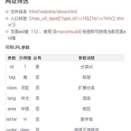
网址筛选
文件目录 
html/website/show.html
入口标签 
{:mac_url_type(['type_id'=>16],['by'=>'hits'],'sho
w')}
页面aid值 
112
，使用
{$maccms.aid}
标签即可获得当前页面a
id值
可传URL参数
参数
示例值
必有
参数说明
id
1
是
分类id
tag
难
否
标签
class
B型
否
扩展分类
lang
中文
否
语言
area
中国
否
地区
letter
H
否
首字母
order
desc
否
倒序正序筛选