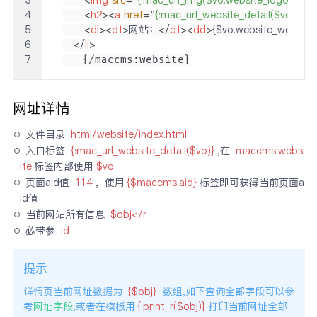
3
<
img
src
=
"
{:mac_url_img($vo.website_logo)}
"
alt
4
<
h2
>
<
a
href
=
"
{:mac_url_website_detail($vo)}
"
>
{
5
<
dl
>
<
dt
>
网站：
</
dt
>
<
dd
>
{$vo.website_website
6
</
li
>
7
   {/maccms:website}
网址详情
文件目录 
html/website/index.html
入口标签 
{:mac_url_website_detail($vo)}
,在 
maccms:webs
ite
标签内部使用
$vo
页面aid值 
114
，使用
{$maccms.aid}
标签即可获得当前页面a
id值
当前网站所有信息 
$obj</r
必带参 
id
提示
详情页当前网址数据为
{$obj}
数组,如下查询全部字段可以参
考
网址字段
,或者在模板用
{:print_r($obj)}
打印当前网址全部