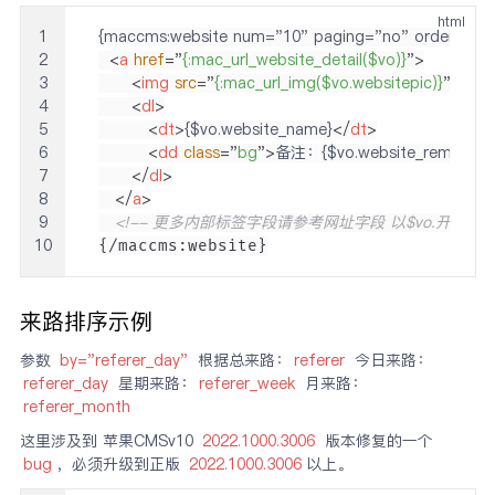
html
1
2
<
a
href
=
"
{:mac_url_website_detail($vo)}
"
>
3
<
img
src
=
"
{:mac_url_img($vo.websitepic)}
"
alt
=
"
4
<
dl
>
5
<
dt
>
{$vo.website_name}
</
dt
>
6
<
dd
class
=
"
bg
"
>
备注：{$vo.website_remarks}
7
</
dl
>
8
</
a
>
9
<!-- 更多内部标签字段请参考网址字段 以$vo.开头即可 
10
{/maccms:website}
来路排序示例
参数
by="referer_day"
根据总来路：
referer
今日来路：
referer_day
星期来路：
referer_week
月来路：
referer_month
这里涉及到 苹果CMSv10
2022.1000.3006
版本修复的一个
bug
，必须升级到正版
2022.1000.3006
以上。