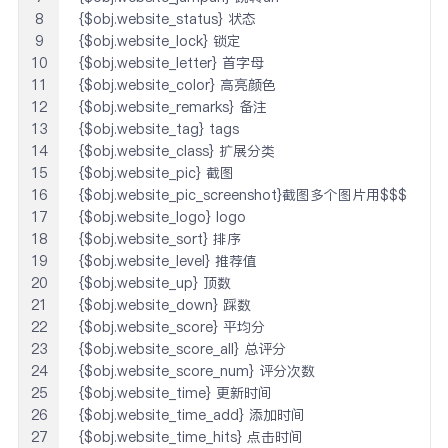
8
{$obj.website_status} 状态

9
{$obj.website_lock} 锁定

10
{$obj.website_letter} 首字母

11
{$obj.website_color} 高亮颜色

12
{$obj.website_remarks} 备注

13
{$obj.website_tag} tags

14
{$obj.website_class} 扩展分类

15
{$obj.website_pic} 截图

16
{$obj.website_pic_screenshot}截图多个图片用$$$连接

17
{$obj.website_logo} logo

18
{$obj.website_sort} 排序

19
{$obj.website_level} 推荐值

20
{$obj.website_up} 顶数

21
{$obj.website_down} 踩数

22
{$obj.website_score} 平均分

23
{$obj.website_score_all} 总评分

24
{$obj.website_score_num} 评分次数

25
{$obj.website_time} 更新时间

26
{$obj.website_time_add} 添加时间

27
{$obj.website_time_hits} 点击时间
