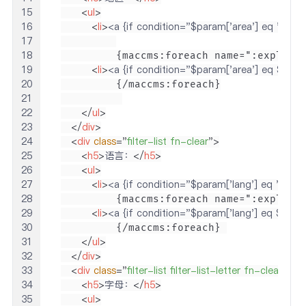
15
<
ul
>
16
<
li
>
<a {if condition="$param['area'] eq ''"} cl
17
18
19
<
li
>
<a {if condition="$param['area'] eq $vo2"} 
20
21
22
</
ul
>
23
</
div
>
24
<
div
class
=
"
filter-list fn-clear
"
>
25
<
h5
>
语言：
</
h5
>
26
<
ul
>
27
<
li
>
<a {if condition="$param['lang'] eq ''"} cl
28
29
<
li
>
<a {if condition="$param['lang'] eq $vo2"} 
30
31
</
ul
>
32
</
div
>
33
<
div
class
=
"
filter-list filter-list-letter fn-clear
"
>
34
<
h5
>
字母：
</
h5
>
35
<
ul
>