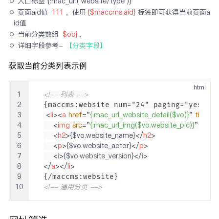
入口标签 {:mac_url('website/type')}
页面aid值 
111
，使用
{$maccms.aid}
标签即可获得当前页面a
id值
当前分类数组 
$obj
,
详细字段参考- 
【分类字段】
获取当前分类列表示例
html
1
<!-- 列表 -->
2
3
<
li
>
<
a
href
=
"
{:mac_url_website_detail($vo)}
"
title
=
"
{
4
<
img
src
=
"
{:mac_url_img($vo.website_pic)}
"
alt
=
"
5
<
h2
>
{$vo.website_name}
</
h2
>
6
<
p
>
{$vo.website_actor}
</
p
>
7
<
i
>
{$vo.website_version}
</
i
>
8
</
a
>
</
li
>
9
10
<!-- 通用分页 -->