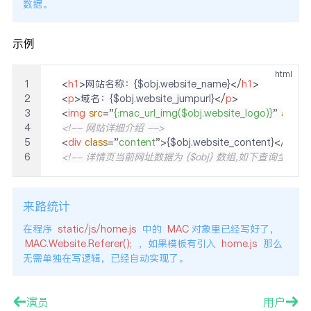
数据。
示例
html
1
<
h1
>
网站名称：{$obj.website_name}
</
h1
>
2
<
p
>
域名：{$obj.website_jumpurl}
</
p
>
3
<
img
src
=
"
{:mac_url_img($obj.website_logo)}
"
alt
=
"
l
4
<!-- 网站详细介绍 -->
5
<
div
class
=
"
content
"
>
{$obj.website_content}
</
div
>
6
<!-- 详情页当前网址数据为 {$obj} 数组,如下查询全部
来路统计
在程序
static/js/home.js
中的
MAC
对象里已经写好了，
MAC.Website.Referer();
，如果模板有引入
home.js
那么
无需单独在写逻辑，已经自动实现了。
演员
用户