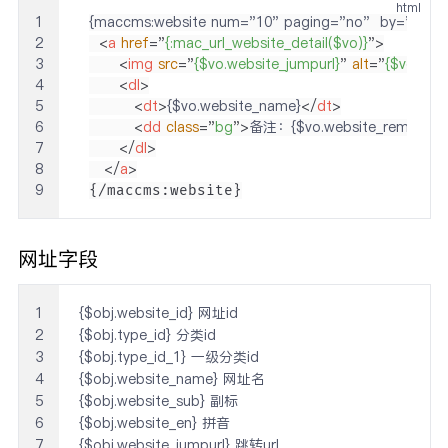
html
1
2
<
a
href
=
"
{:mac_url_website_detail($vo)}
"
>
3
<
img
src
=
"
{$vo.website_jumpurl}
"
alt
=
"
{$vo.web
4
<
dl
>
5
<
dt
>
{$vo.website_name}
</
dt
>
6
<
dd
class
=
"
bg
"
>
备注：{$vo.website_remarks}
7
</
dl
>
8
</
a
>
9
{/maccms:website}
网址字段
1
{$obj.website_id} 网址id

2
{$obj.type_id} 分类id

3
{$obj.type_id_1} 一级分类id

4
{$obj.website_name} 网址名

5
{$obj.website_sub} 副标

6
{$obj.website_en} 拼音

7
{$obj.website_jumpurl} 跳转url
