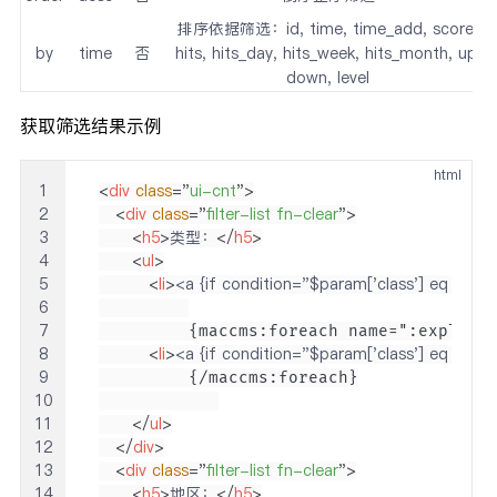
排序依据筛选：id, time, time_add, score,
by
time
否
hits, hits_day, hits_week, hits_month, up,
down, level
获取筛选结果示例
html
1
<
div
class
=
"
ui-cnt
"
>
2
<
div
class
=
"
filter-list fn-clear
"
>
3
<
h5
>
类型：
</
h5
>
4
<
ul
>
5
<
li
>
<a {if condition="$param['class'] eq ''"} c
6
7
8
<
li
>
<a {if condition="$param['class'] eq $vo2"}
9
10
11
</
ul
>
12
</
div
>
13
<
div
class
=
"
filter-list fn-clear
"
>
14
<
h5
>
地区：
</
h5
>